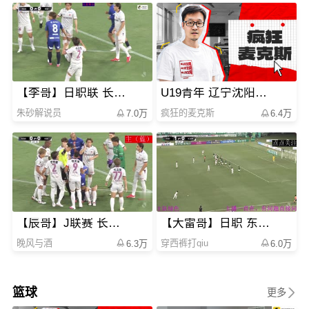
【李哥】日职联 长崎成功丸vs京都
U19青年 辽宁沈阳三生-新疆广汇
朱砂解说员
疯狂的麦克斯
7.0万
6.4万
【辰哥】J联赛 长崎成功丸-京都
【大雷哥】日职 东京绿茵vs川崎前锋
晚风与酒
穿西裤打qiu
6.3万
6.0万
篮球
更多