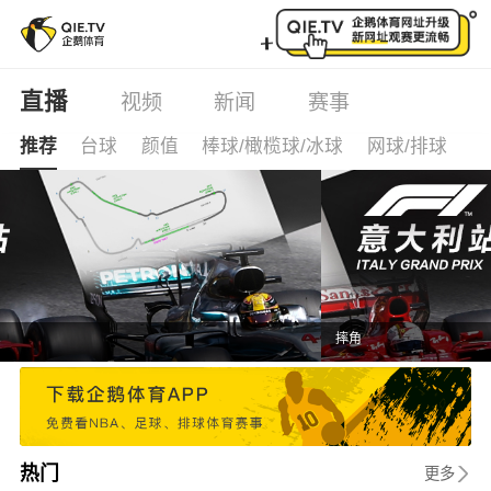
企鹅体育直播-超清体育赛事直播平台_体育视频在线观看
直播
视频
新闻
赛事
推荐
台球
颜值
棒球/橄榄球/冰球
网球/排球
综
摔角
热门
更多