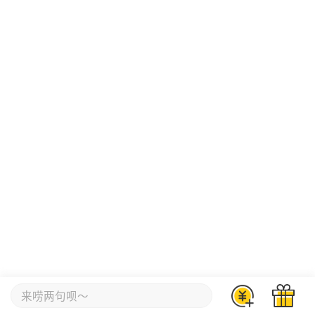
来唠两句呗～