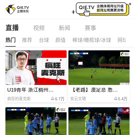
NBA常规赛_足球直播_NFL橄榄球等高清赛事直播平台
直播
视频
新闻
赛事
热门
推荐
台球
颜值
棒球/橄榄球/冰球
网球/
U19青年 浙江稠州银行-山东高速
【老路】澳足总 悉尼FC
疯狂的麦克斯
安云文珺
6.7万
5.4万