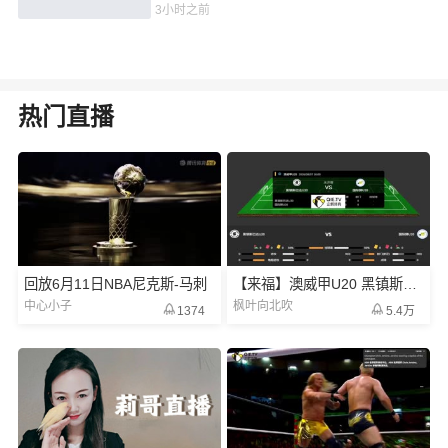
7分
3小时之前
热门直播
回放6月11日NBA尼克斯-马刺
【来福】澳威甲U20 黑镇斯巴达-国际狮
中心小子
枫叶向北吹
1374
5.4万