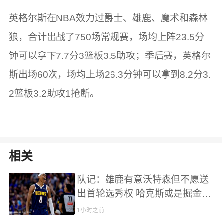
英格尔斯在NBA效力过爵士、雄鹿、魔术和森林
狼，合计出战了750场常规赛，场均上阵23.5分
钟可以拿下7.7分3篮板3.5助攻；季后赛，英格尔
斯出场60次，场均上场26.3分钟可以拿到8.2分3.
2篮板3.2助攻1抢断。
相关
队记：雄鹿有意沃特森但不愿送
出首轮选秀权 哈克斯或是掘金心
仪对象但交易复杂
1小时之前