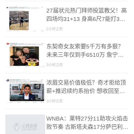
27届状元热门拜师投篮教父！高
四场均31+13 身高6尺7能打3个
位置
2小时之前
东契奇女友索要5千万有多狠？
未来三年仅到手6510万 詹宁斯
大骂拜金女
3小时之前
浓眉交易价值极低？奇才拒给顶
薪+推迟续约系抬价 想收回至少2
首轮？
3小时之前
WNBA：莱特27分11助攻火焰击
败节奏 古斯塔夫森17分萨巴利1