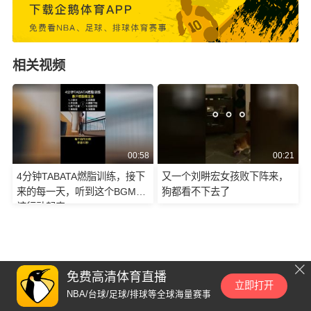
相关视频
00:58
00:21
4分钟TABATA燃脂训练，接下
又一个刘畊宏女孩败下阵来，
来的每一天，听到这个BGM就
狗都看不下去了
该行动起来
免费高清体育直播
立即打开
NBA/台球/足球/排球等全球海量赛事