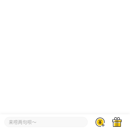
来唠两句呗～