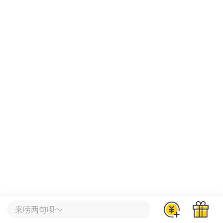
来唠两句呗～