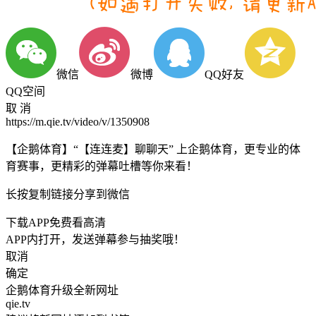
微信
微博
QQ好友
QQ空间
取 消
https://m.qie.tv/video/v/1350908
【企鹅体育】“【连连麦】聊聊天” 上企鹅体育，更专业的体
育赛事，更精彩的弹幕吐槽等你来看！
长按复制链接分享到微信
下载APP免费看高清
APP内打开，发送弹幕参与抽奖哦！
取消
确定
企鹅体育升级全新网址
qie.tv