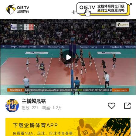
企鹅直播比赛视频 - 主播越晟铭 - 任务进行时-23点土
主播越晟铭
播放: 221
粉丝: 1.2万