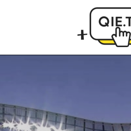
球联赛R9 花v酋长