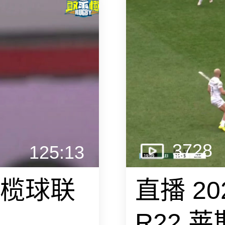
3728
125:13
橄榄球联
直播 2
R22 