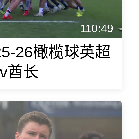
110:49
25-26橄榄球英超
斯v酋长