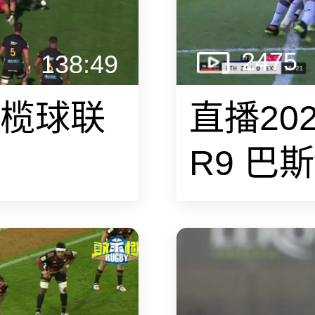
2475
138:49
橄榄球联
直播20
R9 巴