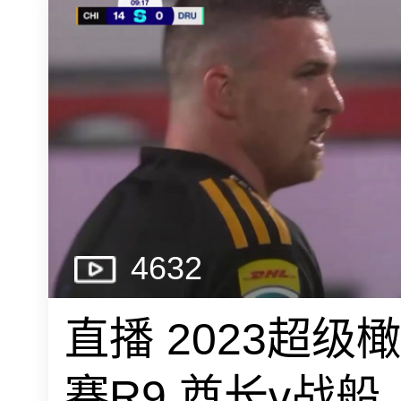
4632
直播 2023超级
赛R9 酋长v战船