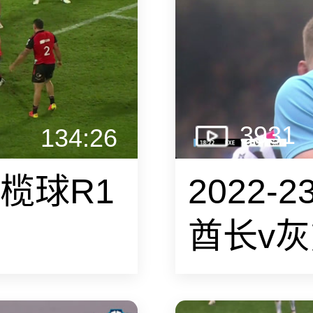
3931
134:26
橄榄球R1
2022-
酋长v