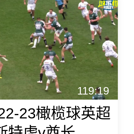
119:19
022-23橄榄球英超
莱斯特虎v酋长