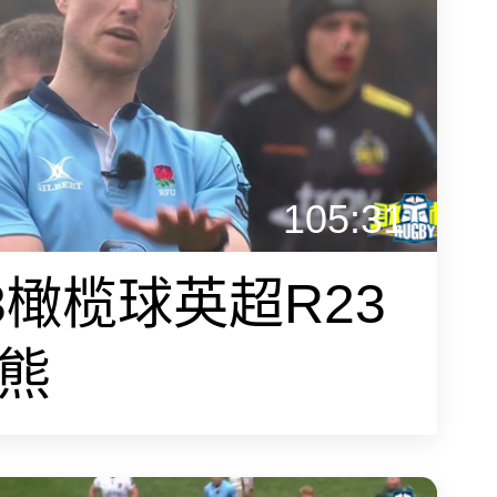
105:31
23橄榄球英超R23
灰熊