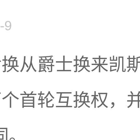
-9
后换从爵士换来凯
两个首轮互换权，
同。