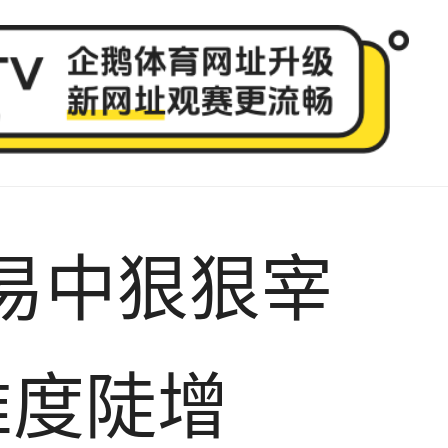
易中狠狠宰
难度陡增