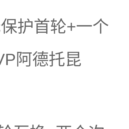
无保护首轮+一个
VP阿德托昆