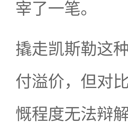
宰了一笔。
撬走凯斯勒这
付溢价，但对
慨程度无法辩