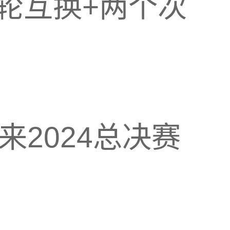
轮互换+两个次
。
来2024总决赛