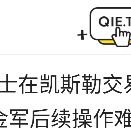
操作难度陡增
爵士在凯斯勒交
金军后续操作