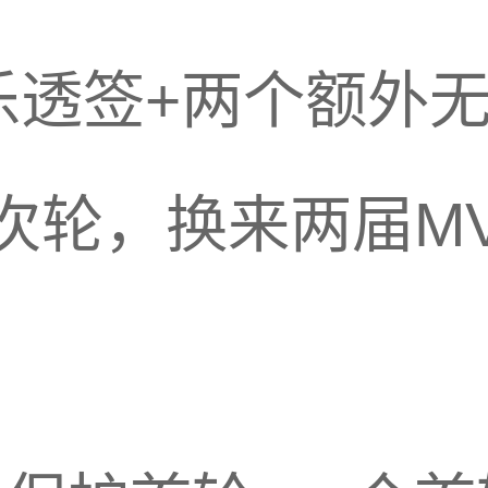
6乐透签+两个额外
次轮，换来两届M