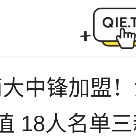
单三新秀还未签约
两大中锋加盟！
值 18人名单