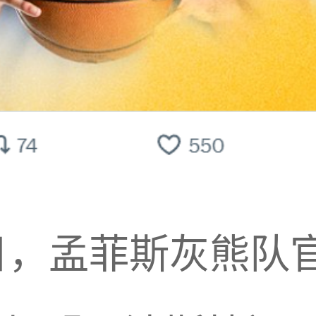
日，孟菲斯灰熊队