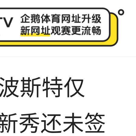
波斯特仅
三新秀还未签