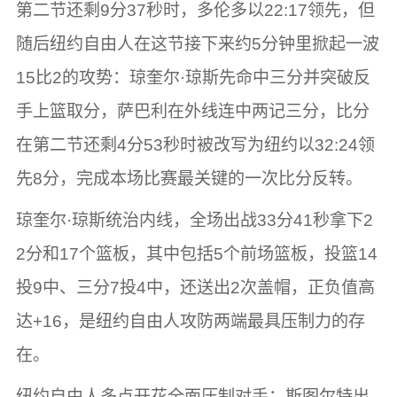
第二节还剩9分37秒时，多伦多以22:17领先，但
随后纽约自由人在这节接下来约5分钟里掀起一波
15比2的攻势：琼奎尔·琼斯先命中三分并突破反
手上篮取分，萨巴利在外线连中两记三分，比分
在第二节还剩4分53秒时被改写为纽约以32:24领
先8分，完成本场比赛最关键的一次比分反转。
琼奎尔·琼斯统治内线，全场出战33分41秒拿下2
2分和17个篮板，其中包括5个前场篮板，投篮14
投9中、三分7投4中，还送出2次盖帽，正负值高
达+16，是纽约自由人攻防两端最具压制力的存
在。
纽约自由人多点开花全面压制对手：斯图尔特出