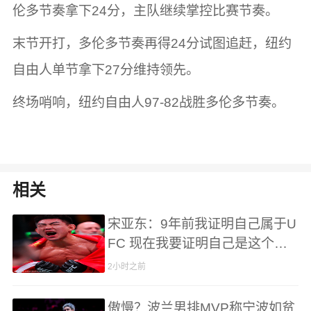
伦多节奏拿下24分，主队继续掌控比赛节奏。
末节开打，多伦多节奏再得24分试图追赶，纽约
自由人单节拿下27分维持领先。
终场哨响，纽约自由人97-82战胜多伦多节奏。
相关
宋亚东：9年前我证明自己属于U
FC 现在我要证明自己是这个量
级最好的选手
2小时之前
傲慢？波兰男排MVP称宁波如贫