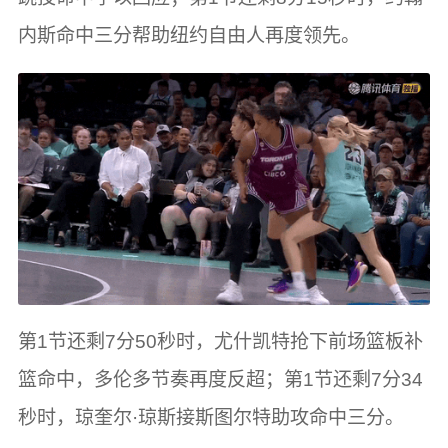
内斯命中三分帮助纽约自由人再度领先。
第1节还剩7分50秒时，尤什凯特抢下前场篮板补
篮命中，多伦多节奏再度反超；第1节还剩7分34
秒时，琼奎尔·琼斯接斯图尔特助攻命中三分。