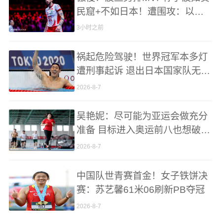
民窟+不如日本！遭围攻：以后
别来中国
3小时之前
祸起危险驾驶！世界冠军本多灯
遭刑事起诉 退出日本国家队无缘
亚运会
2026-8-7
吴艳妮：尽可能为亚运会做充分
准备 目标进入奥运前八也想破亚
洲纪录
2026-8-7
中国队世青赛首金！女子铁饼决
赛：苏艺馨61米06刷新PB夺冠
2026-8-7