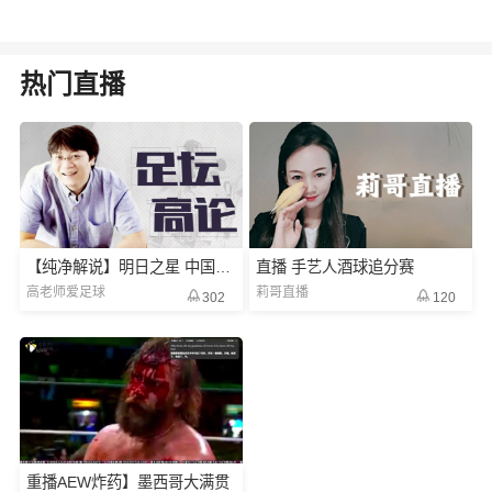
热门直播
【纯净解说】明日之星 中国U17vs河床U1
直播 手艺人酒球追分赛
高老师爱足球
莉哥直播
302
120
重播AEW炸药】墨西哥大满贯