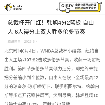
总裁杯开门红！韩旭4分2篮板 自由人 6人得分上双大胜
总裁杯开门红！韩旭4分2篮板 自由
人 6人得分上双大胜多伦多节奏
腾讯体育
2026-6-4
北京时间6月4日，WNBA总裁杯小组赛，纽约自
由人主场以97:82击败多伦多节奏，收获一场酣畅
胜利。第四节多伦多节奏倾力追分，却始终未能
把分差缩小到个位数，自由人在砍下全场最高22
分的琼奎尔·琼斯领衔下，联手斯图尔特、约翰内
斯等多点开花稳住局面，笑到最后，韩旭登场10
分钟命中率100%，贡献4分2篮板。