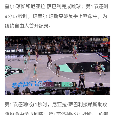
奎尔·琼斯和尼亚拉·萨巴利完成跳球；第1节还剩
9分17秒时，琼奎尔·琼斯突破反手上篮命中，为
纽约自由人首开纪录。
第1节还剩9分1秒时，尼亚拉·萨巴利接赖斯助攻
跳投命中予以回应；第1节还剩8分15秒时，约翰