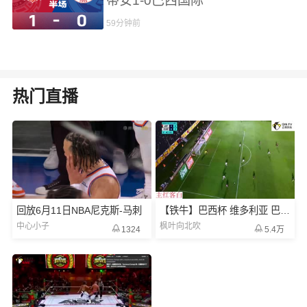
蒂安1-0巴西国际
59分钟前
热门直播
回放6月11日NBA尼克斯-马刺
【铁牛】巴西杯 维多利亚 巴拉纳竞技
中心小子
枫叶向北吹
1324
5.4万