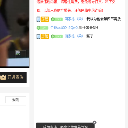
违法违规内容；请理性消费，避免诱导打赏、私下交
解说斯源
3
易，以防人身财产损失，谨防网络电信诈骗！
房管
国家栋（梁）
:
我以为他会第四节再放
企鹅玩家Oh5Qw0
:
终于蒙哥3分
房管
国家栋（梁）
:
🈚了
开通贵族
规则
成为贵族，畅享个性弹幕气泡