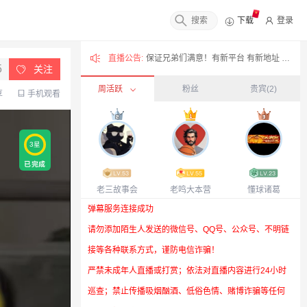
下载
登录
直播公告:
保证兄弟们满意！有新平台 有新地址 有新大家庭✅️
5
关注
周活跃
粉丝
贵宾
(2)
享
手机观看
3
星
已完成
老三故事会
老鸣大本营
懂球诸葛
小小妮子呢
3617
弹幕服务连接成功
你牛大了
2002
请勿添加陌生人发送的微信号、QQ号、公众号、不明链
运动爱
2002
接等各种联系方式，谨防电信诈骗！
小马多如意
1079
严禁未成年人直播或打赏；依法对直播内容进行24小时
可能你不想
5
巡查；禁止传播吸烟酗酒、低俗色情、赌博诈骗等任何
爱你伊势尼
3