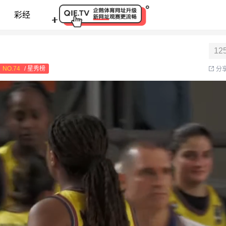
直播
彩经
12
NO.
74
/ 星秀榜
分
本周争霸