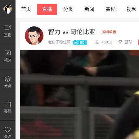
老伯子稳住啊直播间_老伯子稳住啊篮球直播_老伯子稳住啊篮球比赛视频直播-企鹅
首页
直播
分类
新闻
赛程
视频
智力 vs 哥伦比亚
房间举报
直播
老伯子稳住啊
45812
篮球
视频
分类
赛程
关注