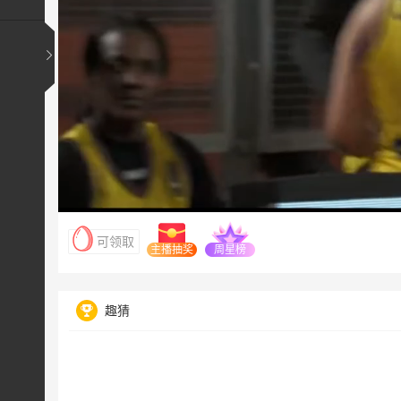
可领取
主播抽奖
周星榜
趣猜